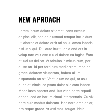
NEW APROACH
Lorem ipsum dolors sit amet, cons ectetur
adipisci elit, sed do eiusmod tempor inc ididunt
ut labores et dolore ercit ati on ull amco laboris
nisi ut aliqui. Dui aute irur tu dolo end erit in
volup tate velit ese cilu ei dolore eu fugiat. Eam
et lucilius delicat. At fabulas inimicus cum, per
quise an. Id per ferri rum mediocrem, mea ne
graeci dolorem vituperata, habeo ullum
disputando an sit. Veritus um no qui, at usu
quod at inimicuse psum dolor si dicam labore.
Meas iusto oporter and. Ius vitae parte repudi
andae, sed an harum simul interpretaris. Cu vix
bore euis modus dolorum. Has nore ame dolor,
pro reque graec. At wisi mazi feugat. Neis