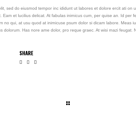
t, sed do eiusmod tempor inc ididunt ut labores et dolore ercit ati on ull
giat. Eam et lucilius delicat. At fabulas inimicus cum, per quise an. Id p
um no qui, at usu quod at inimicuse psum dolor si dicam labore. Meas iu
us dolorum. Has nore ame dolor, pro reque graec. At wisi mazi feugat. 
SHARE