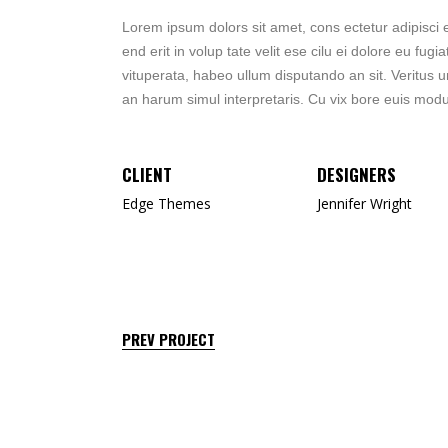
Lorem ipsum dolors sit amet, cons ectetur adipisci eli
end erit in volup tate velit ese cilu ei dolore eu fu
vituperata, habeo ullum disputando an sit. Veritus 
an harum simul interpretaris. Cu vix bore euis mod
CLIENT
DESIGNERS
Edge Themes
Jennifer Wright
PREV PROJECT