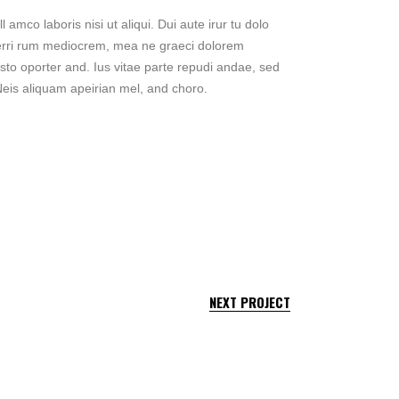
 amco laboris nisi ut aliqui. Dui aute irur tu dolo
er ferri rum mediocrem, mea ne graeci dolorem
sto oporter and. Ius vitae parte repudi andae, sed
Neis aliquam apeirian mel, and choro.
NEXT PROJECT